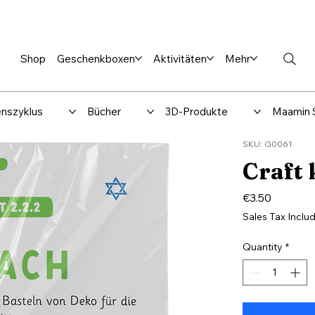
en %
Rabbi Club
Katalog
Über uns
Maamin-Verlag
Hilfe-
Shop
Geschenkboxen
Aktivitäten
Mehr
nszyklus
Bücher
3D-Produkte
Maamin 
SKU: G0061
Craft 
Price
€3.50
Sales Tax Inclu
Quantity
*