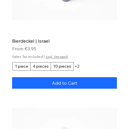
Bierdeckel | Israel
Sale Price
From
€3.95
Sales Tax Included
|
zzgl. Versand
1 piece
4 pieces
10 pieces
+2
Add to Cart