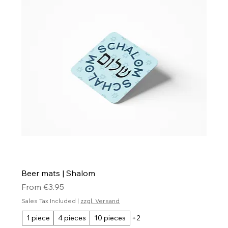
Beer mats | Shalom
Sale Price
From
€3.95
Sales Tax Included
|
zzgl. Versand
1 piece
4 pieces
10 pieces
+2