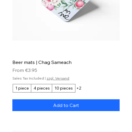
Beer mats | Chag Sameach
Sale Price
From
€3.95
Sales Tax Included
|
zzgl. Versand
1 piece
4 pieces
10 pieces
+2
Add to Cart