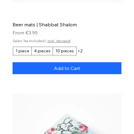
Beer mats | Shabbat Shalom
Sale Price
From
€3.95
Sales Tax Included
|
zzgl. Versand
1 piece
4 pieces
10 pieces
+2
Add to Cart