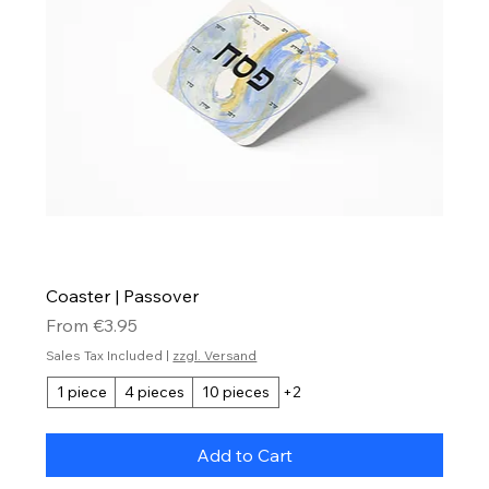
Coaster | Passover
Sale Price
From
€3.95
Sales Tax Included
|
zzgl. Versand
1 piece
4 pieces
10 pieces
+2
Add to Cart