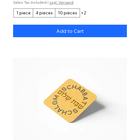
Sales Tax Included
|
zzgl. Versand
1 piece
4 pieces
10 pieces
+2
Add to Cart