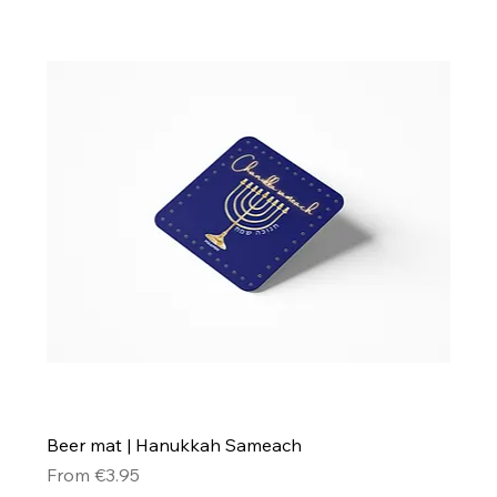
Beer mat | Hanukkah Sameach
Sale Price
From
€3.95