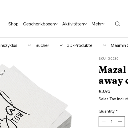
en %
Rabbi Club
Katalog
Über uns
Maamin-Verlag
Hilfe-
Shop
Geschenkboxen
Aktivitäten
Mehr
nszyklus
Bücher
3D-Produkte
Maamin 
SKU: G0230
Mazal T
away 
Price
€3.95
Sales Tax Inclu
Quantity
*