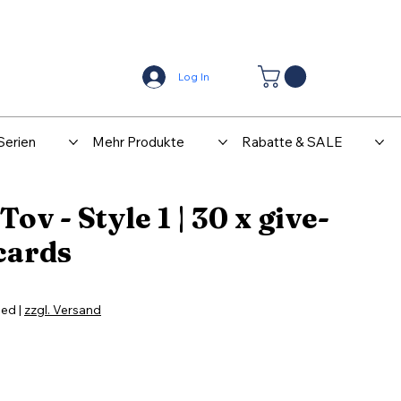
Center
Kontakt
Log In
Serien
Mehr Produkte
Rabatte & SALE
ov - Style 1 | 30 x give-
cards
ded
|
zzgl. Versand