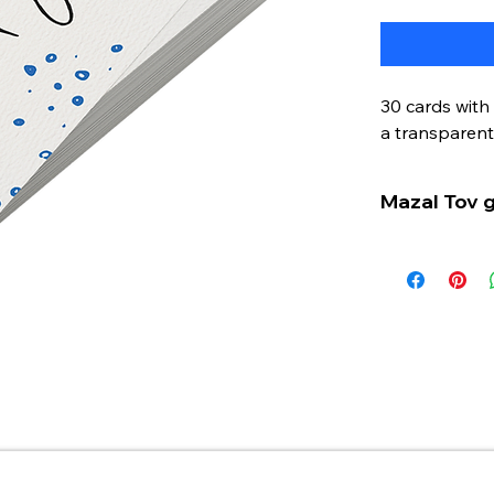
30 cards with
a transparent
Mazal Tov 
Dieses Set e
(hebräisch f
Rückseite de
sich hervorr
Tischdekorat
vielseitig ein
AGB
Datenschutz
Zahlungsmethoden
Widerruf
Widerruf für digitale