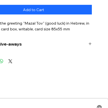
Add to Cart
 the greeting "Mazal Tov" (good luck) in Hebrew, in
 card box, writable, card size 85x55 mm
give-aways
nthält 30 Karten mit der Aufschrift Mazalt Tow
ür "Glückwunsch, gutes Glück"). Die leere
r Karten ist beschreibbar. Die Kärtchen eignen
agend als Beilage zu einem Geschenk, als
ion oder einfach zum Verschenken. Sie sind
setzbar.
 Inhalte
B2B