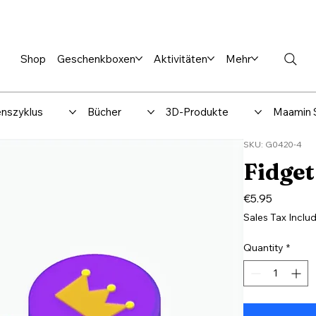
en %
Rabbi Club
Katalog
Über uns
Maamin-Verlag
Hilfe-
Shop
Geschenkboxen
Aktivitäten
Mehr
nszyklus
Bücher
3D-Produkte
Maamin 
SKU: G0420-4
Fidget
Price
€5.95
Sales Tax Inclu
Quantity
*