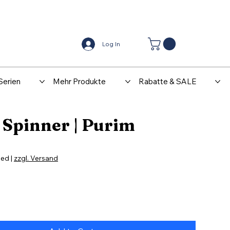
Center
Kontakt
Log In
Serien
Mehr Produkte
Rabatte & SALE
 Spinner | Purim
ded
|
zzgl. Versand