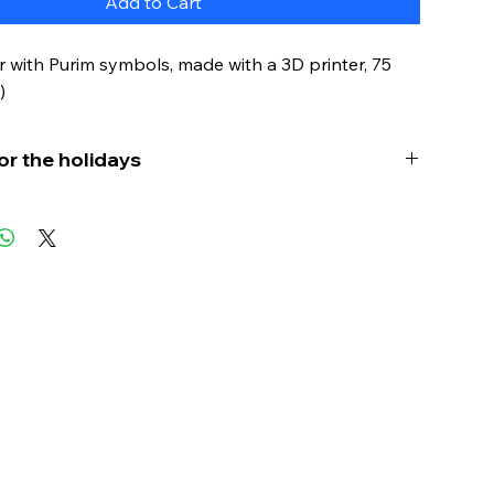
Add to Cart
r with Purim symbols, made with a 3D printer, 75
)
or the holidays
will liven up your Purim celebration! Perfect for
g for a little more action during the holidays!