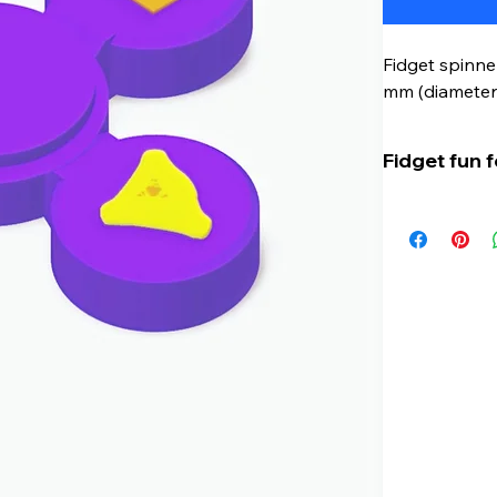
Fidget spinne
mm (diameter
Fidget fun f
This spinner 
anyone lookin