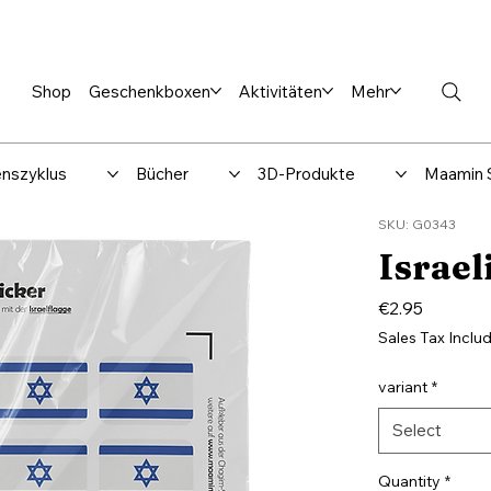
en %
Rabbi Club
Katalog
Über uns
Maamin-Verlag
Hilfe-
Shop
Geschenkboxen
Aktivitäten
Mehr
nszyklus
Bücher
3D-Produkte
Maamin 
SKU: G0343
Israeli
Price
€2.95
Sales Tax Inclu
variant
*
Select
Quantity
*