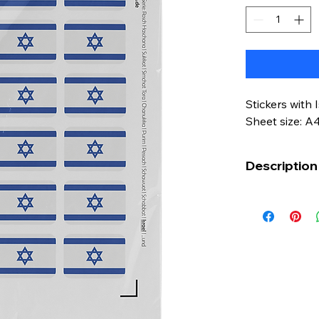
Stickers with I
Sheet size: A
Description
These stickers
all kinds.