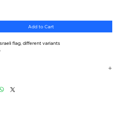
Add to Cart
sraeli flag, different variants
4
 are ideal for craft activities and applications of