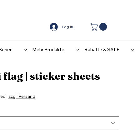
Center
Kontakt
Log In
Serien
Mehr Produkte
Rabatte & SALE
 flag | sticker sheets
ded
|
zzgl. Versand