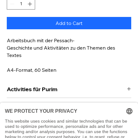
Add to Cart
Arbeitsbuch mit der Pessach-
Geschichte und Aktivitäten zu den Themen des
Textes
A4-Format, 60 Seiten
Activities für Purim
Dieses Activity-Buch bringt Pessach zum Leben!
Mehr dazu
Hier wartet jede Menge Mitmach-Spaß!
Vielfältige Einsatzmöglichkeiten:
Details zum Buch
Entdecke die Pessach-Geschichte und werde
• Als Selbstlernhilfe für einzelne Kinder
selbst aktiv: malen, Quizze lösen, Rätsel knacken,
• Für spannende Familienquiz-Runden am Feiertag