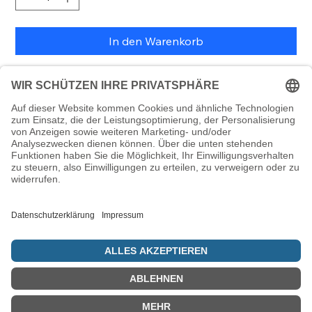
In den Warenkorb
Starker Magnet in Form einer Torarolle, passend zum
Thema von Schawuot und Simchat Tora
Maße: 65 x 61 x 8 mm
© 5786 Maamin. Hebräische Ausrüstung für deinen Alltag
Vertrag widerrufen