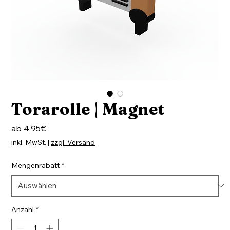
Torarolle | Magnet
Sale-
ab
4,95€
Preis
inkl. MwSt.
|
zzgl. Versand
Mengenrabatt
*
Anzahl
*