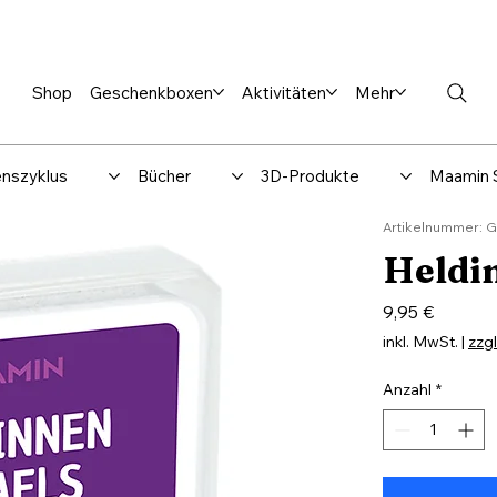
en %
Rabbi Club
Katalog
Über uns
Maamin-Verlag
Hilfe-
Shop
Geschenkboxen
Aktivitäten
Mehr
nszyklus
Bücher
3D-Produkte
Maamin 
Artikelnummer: 
Heldin
Preis
9,95 €
inkl. MwSt.
|
zzg
Anzahl
*