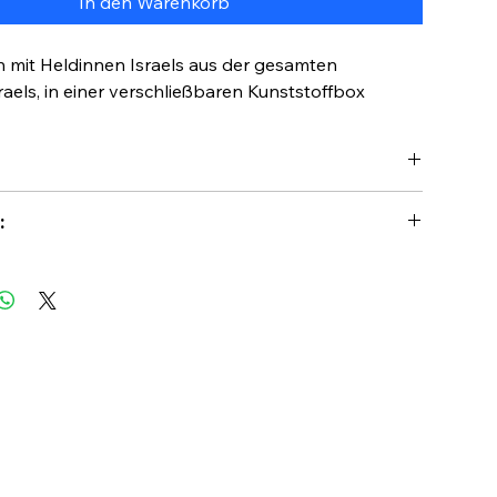
In den Warenkorb
 mit Heldinnen Israels aus der gesamten
raels, in einer verschließbaren Kunststoffbox
40 Stück
:
chen aus diesem Set könnt ihr weitere Helden
ße
85 x 55 mm
enlernen und euch von ihnen inspirieren lassen.
ng
Karten, verschließbare &
eilen der Helden Israels ist dieses Kartendeck-
transparente Kunststoffbox
ächste in der Serie. Damit lernt ihr weibliche
sönlichkeiten kennen, welche die Geschichte der
alb und außerhalb der Grenzen Israels
geprägt haben und sogar unser modernes
mmen.
ein paar Karten lernen & üben, Box wieder