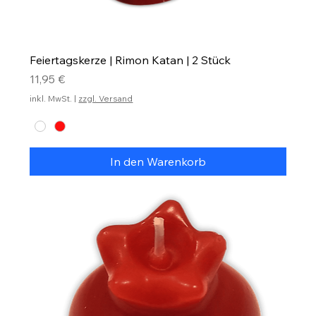
Feiertagskerze | Rimon Katan | 2 Stück
Preis
11,95 €
inkl. MwSt.
|
zzgl. Versand
In den Warenkorb