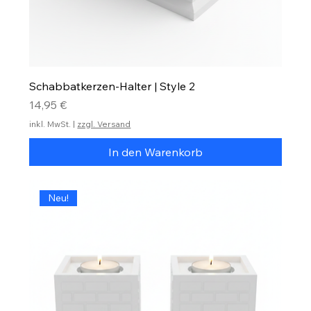
Schabbatkerzen-Halter | Style 2
Preis
14,95 €
inkl. MwSt.
|
zzgl. Versand
In den Warenkorb
Neu!