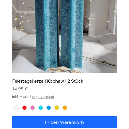
Feiertagskerze | Kochaw | 2 Stück
Preis
14,95 €
inkl. MwSt.
|
zzgl. Versand
In den Warenkorb