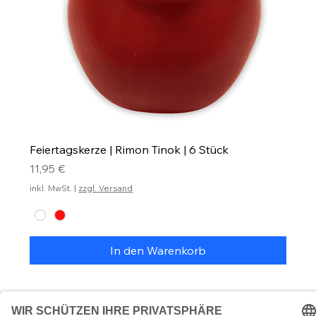
Feiertagskerze | Rimon Tinok | 6 Stück
Preis
11,95 €
inkl. MwSt.
|
zzgl. Versand
In den Warenkorb