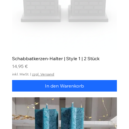
Schabbatkerzen-Halter | Style 1 | 2 Stück
Preis
14,95 €
inkl. MwSt.
|
zzgl. Versand
In den Warenkorb