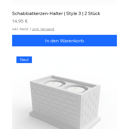
Schabbatkerzen-Halter | Style 3 | 2 Stück
Preis
14,95 €
inkl. MwSt.
|
zzgl. Versand
In den Warenkorb
Neu!