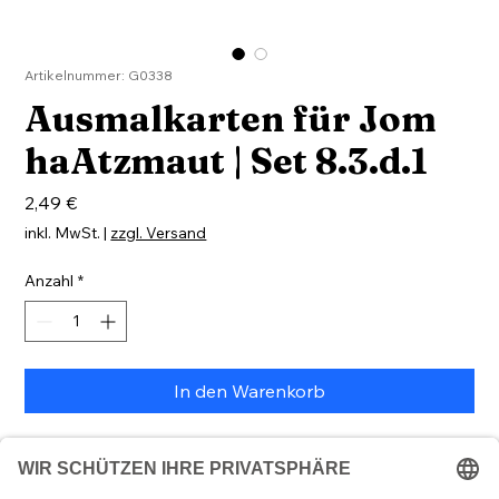
Artikelnummer: G0338
Ausmalkarten für Jom
haAtzmaut | Set 8.3.d.1
Preis
2,49 €
inkl. MwSt.
|
zzgl. Versand
Anzahl
*
In den Warenkorb
4 Ausmal-Postkarten für Jom haAtzmaut, Linien auf
der Rückseite zum Beschreiben