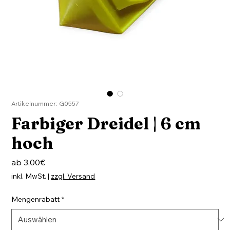
Artikelnummer: G0557
Farbiger Dreidel | 6 cm
hoch
Sale-
ab
3,00€
Preis
inkl. MwSt.
|
zzgl. Versand
Mengenrabatt
*