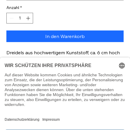
Anzahl
*
In den Warenkorb
Dreidels aus hochwertigem Kunststoff, ca. 6 cm hoch
Beschreibung
Damit könnt ihr die Sewiwons (Dreidels auf
Mengenrabatt
Hebräisch) kreiseln lassen! Wie das Spiel geht? Die
Anleitung gibts per QR-Code online.
Menge
Preis pro Stk. (inkl. Mwst.)
1
3,00€
10
2,00€