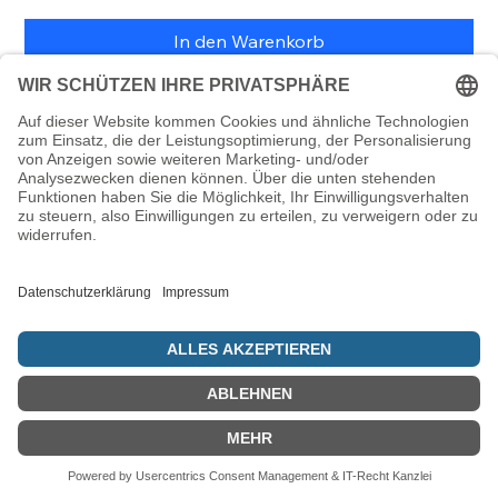
In den Warenkorb
Tortentopper mit den hebräischen Worten "Sukkot
Sameach" (ein frohes Laubhüttenfest).
Lieferumfang: 1 Stück (ohne Deko)
© 5786 Maamin. Hebräische Ausrüstung für deinen Alltag
Vertrag widerrufen