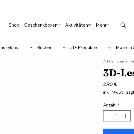
en %
Rabbi Club
Katalog
Über uns
Maamin-Verlag
Hilfe-
Shop
Geschenkboxen
Aktivitäten
Mehr
nszyklus
Bücher
3D-Produkte
Maamin 
Artikelnummer: 
3D-Le
Preis
2,90 €
inkl. MwSt.
|
zzg
Anzahl
*