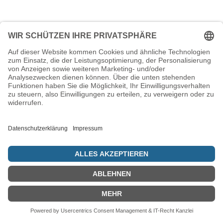
B’simche und mit Dankbarkeit – unser neues Werk ist nun
bereit.