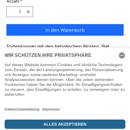
Anzahl
*
In den Warenkorb
Tortentopper mit den hebräischen Worten "Bat
Mizwa".
Maße: 130 x 210 x 3 mm (Breite x Höhe x Dicke)
Lieferumfang: 1 Stück (ohne Deko)
© 5786 Maamin. Hebräische Ausrüstung für deinen Alltag