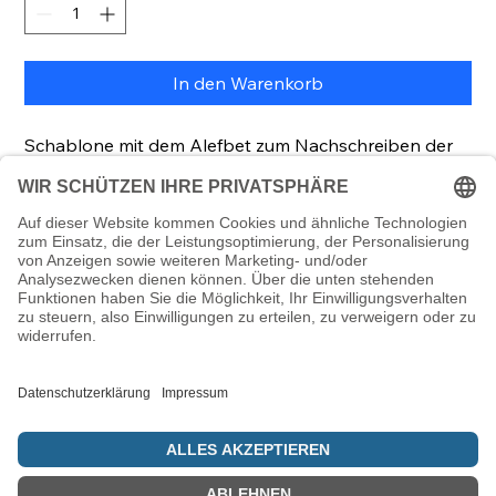
In den Warenkorb
Schablone mit dem Alefbet zum Nachschreiben der
hebräischen Blockbuchstaben, hergestellt mit einem
3D-Drucker, 105 x 148 x 1 mm (LxBxH)
Hebräische Blockschrift schreiben
Diese Buchstabenschablone enthält alle
hebräischen Blockbuchstaben von Alef bis Taw –
inklusive der fünf Schlussformen – und eignet sich
ideal für kreative Projekte: im Unterricht, beim
Basteln oder als unterstützendes Lernmaterial zu
Hause.
© 5786 Maamin. Hebräische Ausrüstung für deinen Alltag