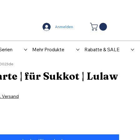
Center
Kontakt
Anmelden
Serien
Mehr Produkte
Rabatte & SALE
K0023de
rte | für Sukkot | Lulaw
l. Versand