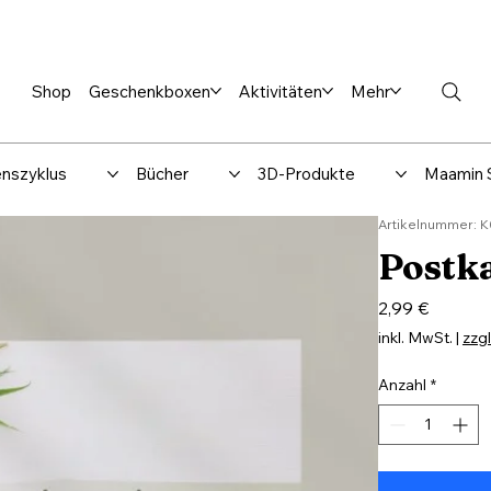
en %
Rabbi Club
Katalog
Über uns
Maamin-Verlag
Hilfe-
Shop
Geschenkboxen
Aktivitäten
Mehr
nszyklus
Bücher
3D-Produkte
Maamin 
Artikelnummer: 
Postka
Preis
2,99 €
inkl. MwSt.
|
zzg
Anzahl
*