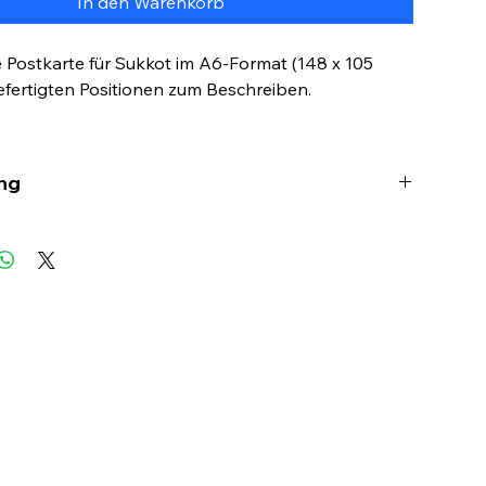
In den Warenkorb
 Postkarte für Sukkot im A6-Format (148 x 105
fertigten Positionen zum Beschreiben.
ng
hönen Postkarte könnt ihr festliche Sukkot-
eunde und Verwandte senden!
 auf der Rückseite beschreibbar.