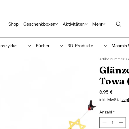
en %
Rabbi Club
Katalog
Über uns
Maamin-Verlag
Hilfe-
Shop
Geschenkboxen
Aktivitäten
Mehr
nszyklus
Bücher
3D-Produkte
Maamin 
Artikelnummer: 
Glänz
Towa (
Preis
8,95 €
inkl. MwSt.
|
zzg
Anzahl
*