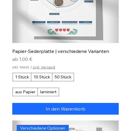
Papier-Sederplatte | verschiedene Varianten
Sale-Preis
ab
1,00 €
inkl. MwSt.
|
zzgl. Versand
1 Stück
10 Stück
50 Stück
aus Papier
laminiert
In den Warenkorb
Verschiedene Optionen