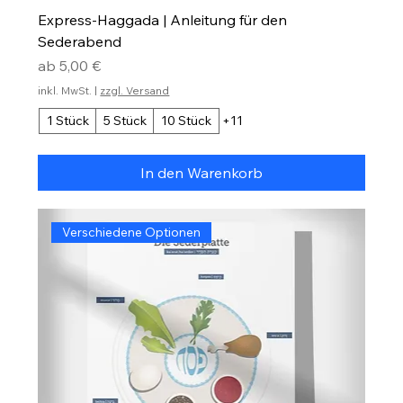
Express-Haggada | Anleitung für den
Sederabend
Sale-Preis
ab
5,00 €
inkl. MwSt.
|
zzgl. Versand
1 Stück
5 Stück
10 Stück
+11
In den Warenkorb
Verschiedene Optionen