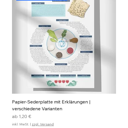
Papier-Sederplatte mit Erklärungen |
verschiedene Varianten
Sale-Preis
ab
1,20 €
inkl. MwSt.
|
zzgl. Versand