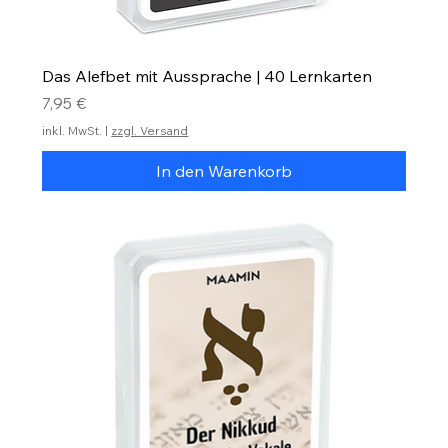
Das Alefbet mit Aussprache | 40 Lernkarten
Preis
7,95 €
inkl. MwSt.
|
zzgl. Versand
In den Warenkorb