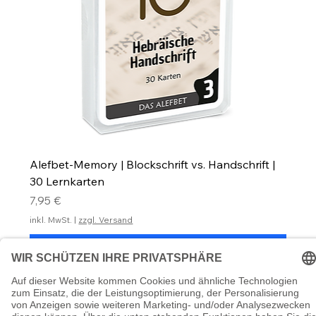
Alefbet-Memory | Blockschrift vs. Handschrift |
30 Lernkarten
Preis
7,95 €
inkl. MwSt.
|
zzgl. Versand
In den Warenkorb