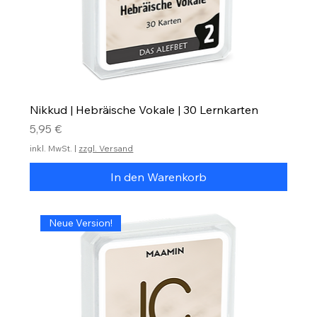
Nikkud | Hebräische Vokale | 30 Lernkarten
Preis
5,95 €
inkl. MwSt.
|
zzgl. Versand
In den Warenkorb
Neue Version!