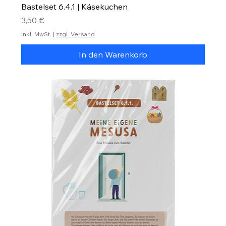
Bastelset 6.4.1 | Käsekuchen
Preis
3,50 €
inkl. MwSt.
|
zzgl. Versand
In den Warenkorb