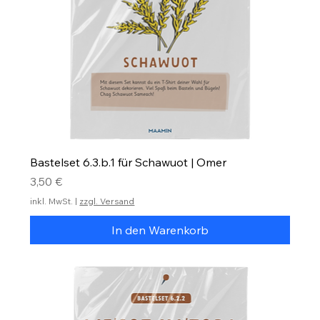
Bastelset 6.3.b.1 für Schawuot | Omer
Preis
3,50 €
inkl. MwSt.
|
zzgl. Versand
In den Warenkorb