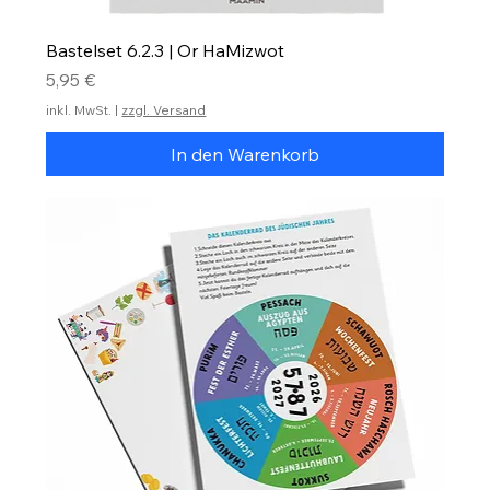
Bastelset 6.2.3 | Or HaMizwot
Preis
5,95 €
inkl. MwSt.
|
zzgl. Versand
In den Warenkorb