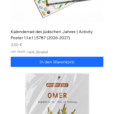
Kalenderrad des jüdischen Jahres | Activity
Poster 1.1.e.1 | 5787 (2026-2027)
Preis
3,50 €
inkl. MwSt.
|
zzgl. Versand
In den Warenkorb