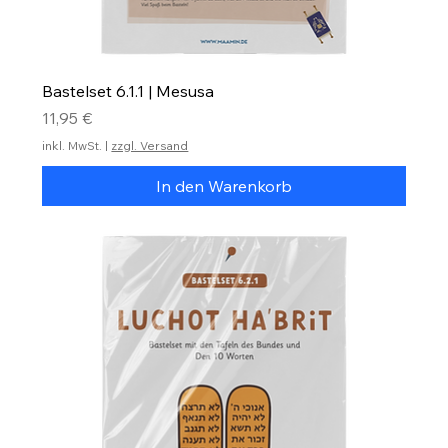
Bastelset 6.1.1 | Mesusa
Preis
11,95 €
inkl. MwSt.
|
zzgl. Versand
In den Warenkorb