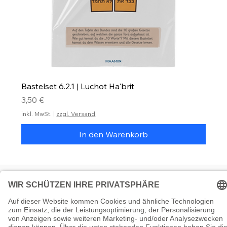
Bastelset 6.2.1 | Luchot Ha'brit
Preis
3,50 €
inkl. MwSt.
|
zzgl. Versand
In den Warenkorb
© 5786 Maamin. Hebräische Ausrüstung für deinen Alltag