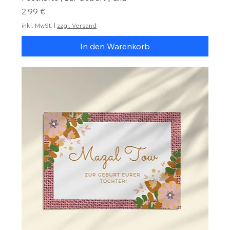
Preis
2,99 €
inkl. MwSt.
|
zzgl. Versand
In den Warenkorb