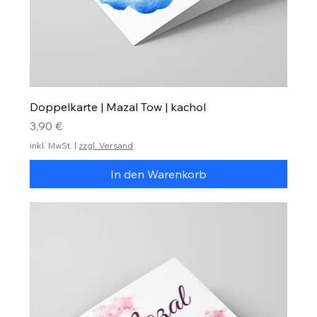
Doppelkarte | Mazal Tow | kachol
Preis
3,90 €
inkl. MwSt.
|
zzgl. Versand
In den Warenkorb