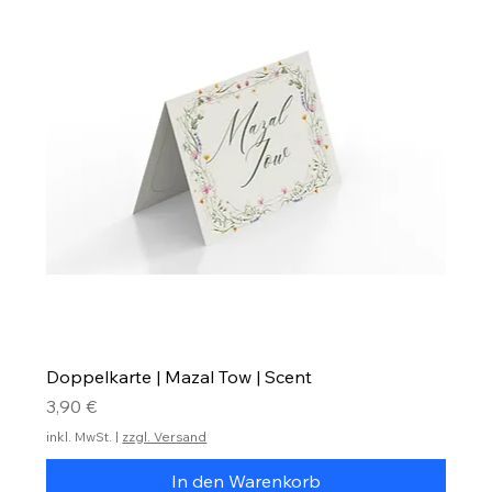
Doppelkarte | Mazal Tow | Scent
Preis
3,90 €
inkl. MwSt.
|
zzgl. Versand
In den Warenkorb