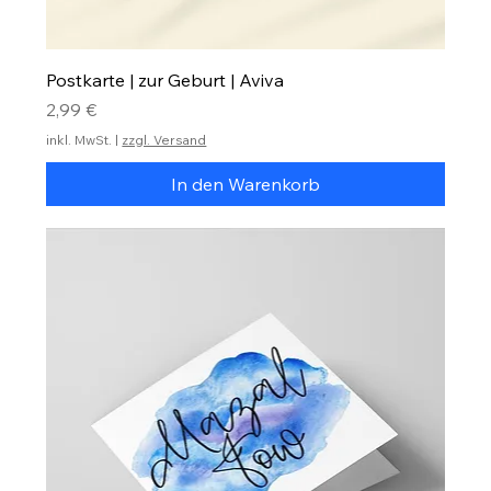
Postkarte | zur Geburt | Aviva
Preis
2,99 €
inkl. MwSt.
|
zzgl. Versand
In den Warenkorb