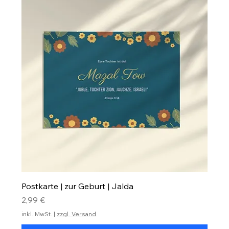
Postkarte | zur Geburt | Jalda
Preis
2,99 €
inkl. MwSt.
|
zzgl. Versand