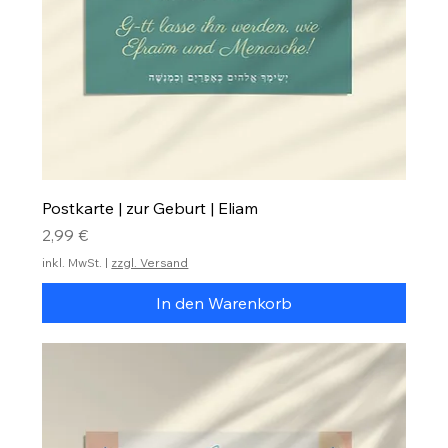
Postkarte | zur Geburt | Eliam
Preis
2,99 €
inkl. MwSt.
|
zzgl. Versand
In den Warenkorb