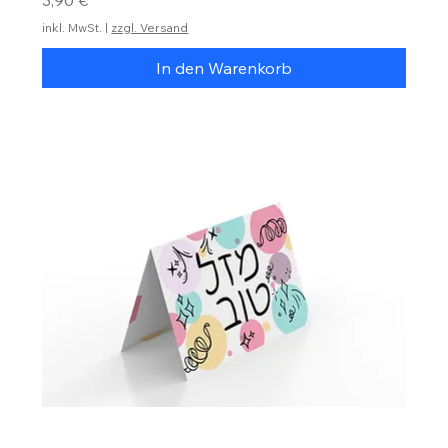
3,90 €
inkl. MwSt.
|
zzgl. Versand
In den Warenkorb