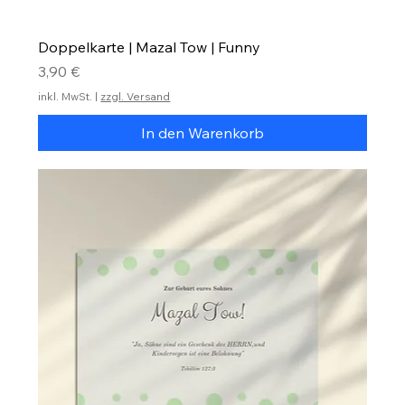
Doppelkarte | Mazal Tow | Funny
Preis
3,90 €
inkl. MwSt.
|
zzgl. Versand
In den Warenkorb