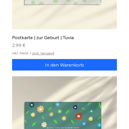
Postkarte | zur Geburt | Tuvia
Preis
2,99 €
inkl. MwSt.
|
zzgl. Versand
In den Warenkorb