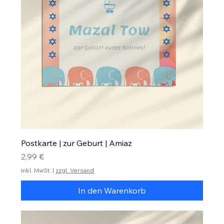
Postkarte | zur Geburt | Amiaz
Preis
2,99 €
inkl. MwSt.
|
zzgl. Versand
In den Warenkorb