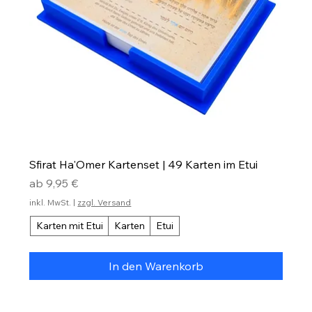
Sfirat Ha'Omer Kartenset | 49 Karten im Etui
Sale-Preis
ab
9,95 €
inkl. MwSt.
|
zzgl. Versand
Karten mit Etui
Karten
Etui
In den Warenkorb