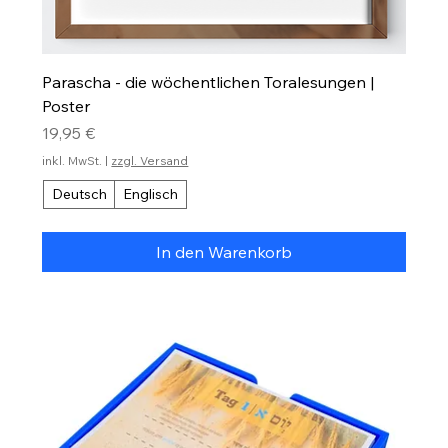
Parascha - die wöchentlichen Toralesungen |
Poster
Preis
19,95 €
inkl. MwSt.
|
zzgl. Versand
Deutsch
Englisch
In den Warenkorb