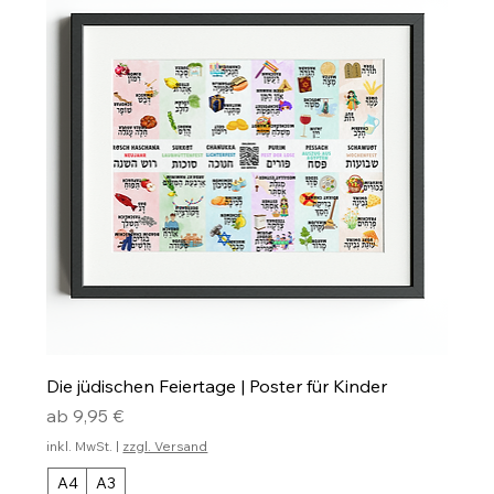
Die jüdischen Feiertage | Poster für Kinder
Sale-Preis
ab
9,95 €
inkl. MwSt.
|
zzgl. Versand
A4
A3