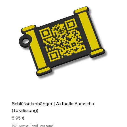
Schlüsselanhänger | Aktuelle Parascha
(Toralesung)
Preis
5,95 €
inkl. MwSt.
|
zzgl. Versand